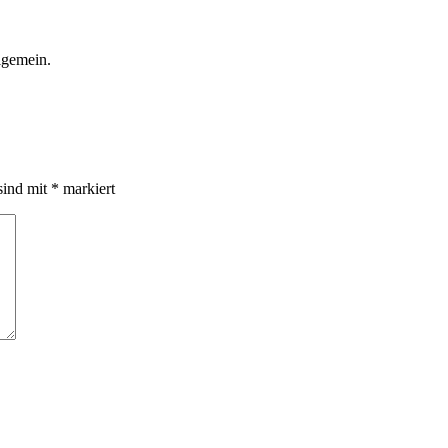
llgemein.
sind mit
*
markiert