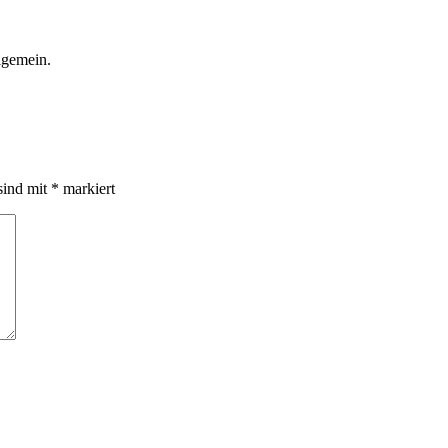
llgemein.
sind mit
*
markiert